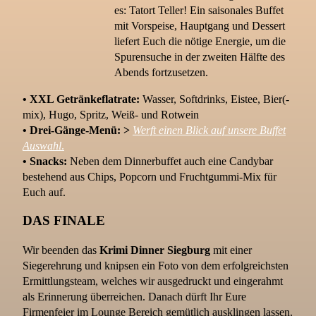
es: Tatort Teller! Ein saisonales Buffet
mit Vorspeise, Hauptgang und Dessert
liefert Euch die nötige Energie, um die
Spurensuche in der zweiten Hälfte des
Abends fortzusetzen.
• XXL Getränkeflatrate:
Wasser, Softdrinks, Eistee, Bier(-
mix), Hugo, Spritz, Weiß- und Rotwein
• Drei-Gänge-Menü:
>
Werft einen Blick auf unsere Buffet
Auswahl
.
• Snacks:
Neben dem Dinnerbuffet auch eine Candybar
bestehend aus Chips, Popcorn und Fruchtgummi-Mix für
Euch auf.
DAS FINALE
Wir beenden das
Krimi Dinner Siegburg
mit einer
Siegerehrung und knipsen ein Foto von dem erfolgreichsten
Ermittlungsteam, welches wir ausgedruckt und eingerahmt
als Erinnerung überreichen. Danach dürft Ihr Eure
Firmenfeier im Lounge Bereich gemütlich ausklingen lassen.